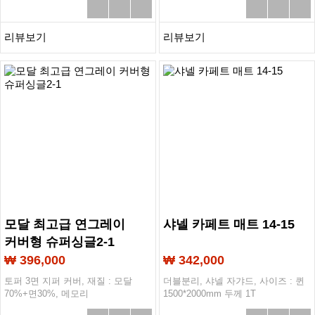
리뷰보기
리뷰보기
모달 최고급 연그레이
샤넬 카페트 매트 14-15
커버형 슈퍼싱글2-1
₩ 396,000
₩ 342,000
토퍼 3면 지퍼 커버, 재질 : 모달
더블분리, 샤넬 자갸드, 사이즈 : 퀸
70%+면30%, 메모리
1500*2000mm 두께 1T
폼,1100*2000mm두께5T