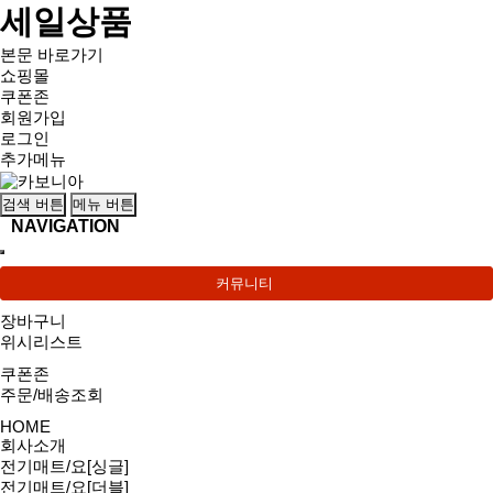
세일상품
본문 바로가기
쇼핑몰
쿠폰존
회원가입
로그인
추가메뉴
검색 버튼
메뉴 버튼
NAVIGATION
커뮤니티
장바구니
위시리스트
쿠폰존
주문/배송조회
HOME
회사소개
전기매트/요[싱글]
전기매트/요[더블]