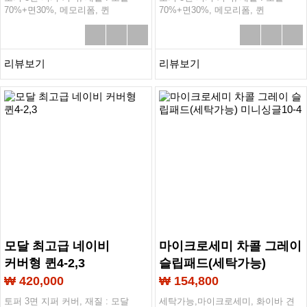
70%+면30%, 메모리폼, 퀸
70%+면30%, 메모리폼, 퀸
1500*2000mm두께 5T
1500*2000mm두께 5T
리뷰보기
리뷰보기
모달 최고급 네이비
마이크로세미 차콜 그레이
커버형 퀸4-2,3
슬립패드(세탁가능)
미니싱글10-4
₩ 420,000
₩ 154,800
토퍼 3면 지퍼 커버, 재질 : 모달
세탁가능,마이크로세미, 화이바 견