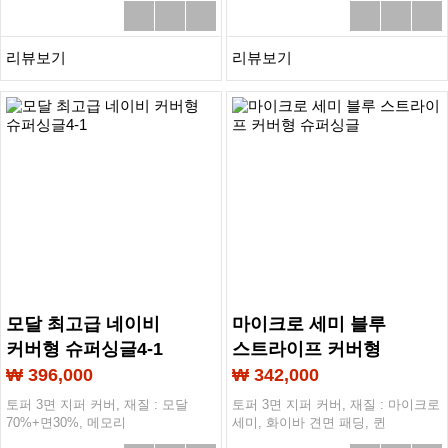
리뷰보기
리뷰보기
모달 최고급 네이비
마이크로 세미 블루
커버형 슈퍼싱글4-1
스트라이프 커버형
슈퍼싱글
₩ 396,000
₩ 342,000
토퍼 3면 지퍼 커버, 재질 : 모달
토퍼 3면 지퍼 커버, 재질 : 마이크로
70%+면30%, 메모리
세미, 화이바 견면 패딩, 퀸
폼,1100*2000mm두께5T
1100*2000mm두께 3T