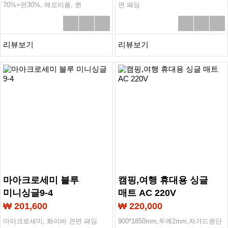
70%+면30%, 메모리폼, 퀸
면 패딩
1500*2000mm두께 5T
리뷰보기
리뷰보기
마아크로세미 블루
캠핑,여행 휴대용 싱글
미니싱글9-4
매트 AC 220V
₩ 201,600
₩ 220,000
마이크로세미, 화이바 견면 패딩
900*1850mm,두께2mm,자갸드원단