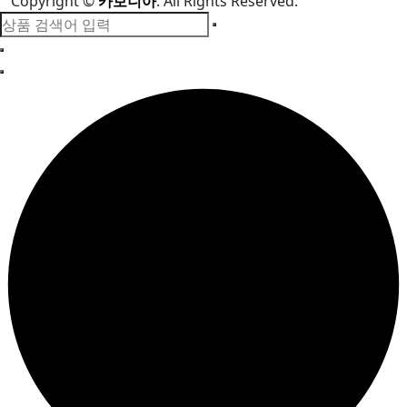
Copyright
©
카보니아
. All Rights Reserved.