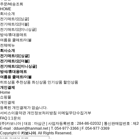
주문/배송조회
HOME
회사소개
전기매트/요[싱글]
전기매트/요[더블]
전기매트/요[미니싱글]
방석/휴대용매트
여름용 쿨매트/이불
전체메뉴
회사소개
전기매트/요[싱글]
전기매트/요[더블]
전기매트/요[미니싱글]
방석/휴대용매트
여름용 쿨매트/이불
히트상품
추천상품
최신상품
인기상품
할인상품
개인결제
Home
쇼핑몰
개인결제
등록된 개인결제가 없습니다.
서비스이용약관
개인정보처리방침
이메일무단수집거부
FAQ
1:1문의
(주)카보니아
|
대표 : 마삼근
|
사업자등록번호 : 284-86-02032
|
통신판매업번호 : 제2
E-mail :
ddueri@hanmail.net
|
T. 054-977-3366
|
F. 054-977-3369
Copyright
©
카보니아
. All Rights Reserved.