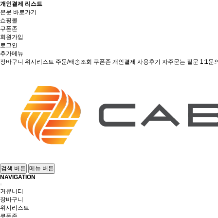
개인결제 리스트
본문 바로가기
쇼핑몰
쿠폰존
회원가입
로그인
추가메뉴
장바구니
위시리스트
주문/배송조회
쿠폰존
개인결제
사용후기
자주묻는 질문
1:1문
검색 버튼
메뉴 버튼
NAVIGATION
커뮤니티
장바구니
위시리스트
쿠폰존