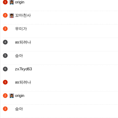
origin
1
꼬마천사
2
우미가
3
as되려나
4
승아
5
zx7kyd63
6
as되려나
1
origin
2
승아
3