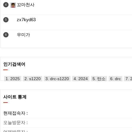
꼬마천사
4
zx7kyd63
5
우미가
6
인기검색어
1. 2025
2. s1220
3. drc-s1220
4. 2024
5. 탄소
6. drc
7. 
사이트 통계
현재접속자 :
오늘방문자 :
어제방문자 :