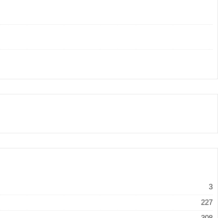
3
227
308