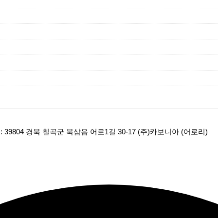
: 39804 경북 칠곡군 북삼읍 어로1길 30-17 (주)카보니아 (어로리)